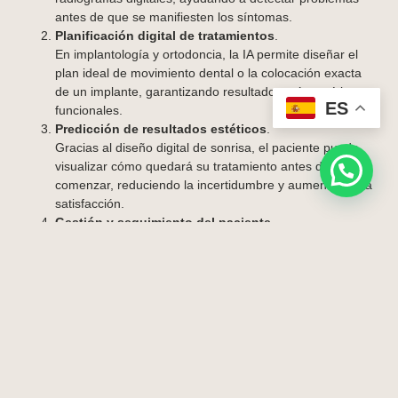
antes de que se manifiesten los síntomas.
Planificación digital de tratamientos
.
En implantología y ortodoncia, la IA permite diseñar el
plan ideal de movimiento dental o la colocación exacta
de un implante, garantizando resultados más estéticos y
ES
funcionales.
Predicción de resultados estéticos
.
Gracias al diseño digital de sonrisa, el paciente puede
visualizar cómo quedará su tratamiento antes de
comenzar, reduciendo la incertidumbre y aumentando la
satisfacción.
Gestión y seguimiento del paciente
.
La inteligencia artificial también optimiza la gestión
clínica: organiza citas, analiza historiales y predice
riesgos, facilitando una atención más rápida y eficiente.
Ventajas De La Inteligencia
Artificial Para El Paciente
El uso de la
inteligencia artificial en odontología
no solo
beneficia a los profesionales, sino que transforma la