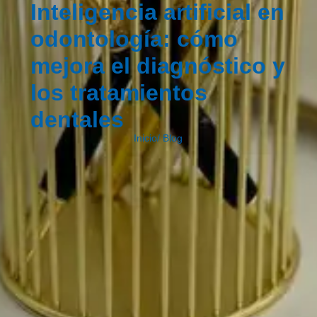
Inteligencia artificial en
odontología: cómo
mejora el diagnóstico y
los tratamientos
dentales
Inicio
/
Blog