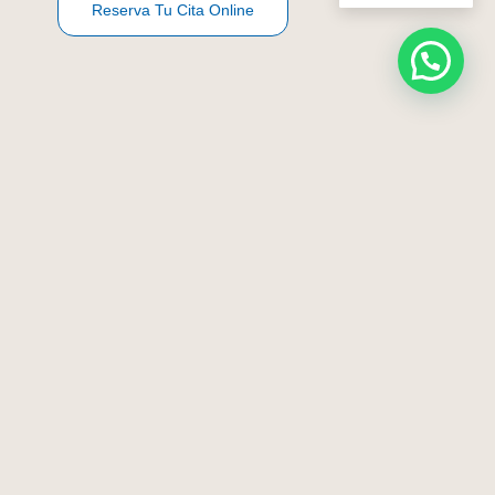
Reserva Tu Cita Online
Bienvenido A Clínica RAdental
Más De 25 Años De Experiencia
En Odontología En Granada Y
Fiñana
97
%
En
Clínica RAdental
nos
Pacientes satisfechos
esforzamos cada día por
ofrecer un servicio
Éxito en implantes
100
%
profesional, cercano y
dentales
adaptado a cada paciente.
Gracias a un equipo médico
Conócenos
cualificado y tecnología