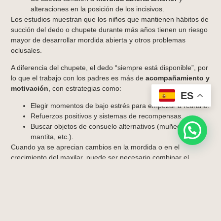
alteraciones en la posición de los incisivos.
Los estudios muestran que los niños que mantienen hábitos de
succión del dedo o chupete durante más años tienen un riesgo
mayor de desarrollar mordida abierta y otros problemas
oclusales.
A diferencia del chupete, el dedo “siempre está disponible”, por
lo que el trabajo con los padres es más de
acompañamiento y
motivación
, con estrategias como:
ES
Elegir momentos de bajo estrés para empezar a retirarlo.
Refuerzos positivos y sistemas de recompensas.
Buscar objetos de consuelo alternativos (muñeco,
mantita, etc.).
Cuando ya se aprecian cambios en la mordida o en el
crecimiento del maxilar, puede ser necesario combinar el
trabajo de hábitos con ortodoncia interceptiva, enlazando de
nuevo con tu contenido sobre
ortodoncia infantil en
Granada
.
Problemas Del Uso Del Biberón