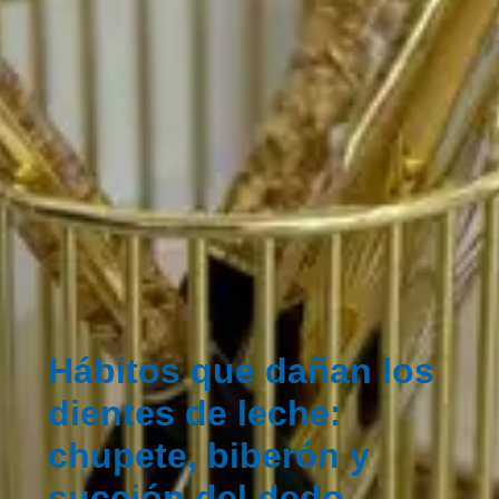
Hábitos que dañan los
dientes de leche:
chupete, biberón y
succión del dedo