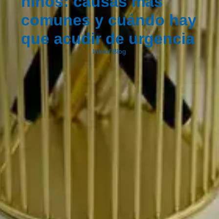
niños: causas más
comunes y cuándo hay
que acudir de urgencia
Inicio
/
Blog