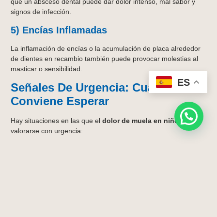
que un absceso dental puede dar dolor intenso, mal sabor y
signos de infección.
5) Encías Inflamadas
La inflamación de encías o la acumulación de placa alrededor
de dientes en recambio también puede provocar molestias al
masticar o sensibilidad.
ES
Señales De Urgencia: Cuándo No
Conviene Esperar
Hay situaciones en las que el
dolor de muela en niños
debe
valorarse con urgencia:
Hinchazón en la cara, mandíbula o cuello
, o una
inflamación que aumenta rápido.
Fiebre
junto con dolor dental o inflamación.
Dificultad para tragar o respirar
, babeo por no poder
tragar bien o afectación del ojo por la hinchazón.
Dolor muy intenso que impide dormir, comer o abrir bien
la boca.