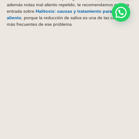
además notas mal aliento repetido, te recomendamos nuestra
entrada sobre
Halitosis: causas y tratamiento para el mal
aliento
, porque la reducción de saliva es una de las causas
más frecuentes de ese problema.
También es habitual que una boca con menos saliva acumule
más placa y note más incomodidad al cepillarse. Por eso, en
algunos casos, una buena higiene profesional ayuda bastante
a recuperar comodidad y a reducir factores que empeoran la
sensación de sequedad. Si quieres profundizar en esa parte, te
recomendamos leer
Limpieza dental: por qué no basta solo
con el cepillado diario
, porque mantener la boca limpia es
todavía más importante cuando la saliva no está haciendo bien
su trabajo.
Qué Hábitos Ayudan A Aliviar La
Molestia
Cuando hay
boca seca
, los cambios pequeños suelen dar
bastante alivio. Nosotros solemos recomendar beber agua a
pequeños sorbos a lo largo del día, evitar el tabaco, moderar