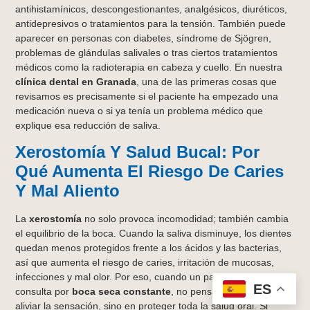
antihistamínicos, descongestionantes, analgésicos, diuréticos,
antidepresivos o tratamientos para la tensión. También puede
aparecer en personas con diabetes, síndrome de Sjögren,
problemas de glándulas salivales o tras ciertos tratamientos
médicos como la radioterapia en cabeza y cuello. En nuestra
clínica dental en Granada
, una de las primeras cosas que
revisamos es precisamente si el paciente ha empezado una
medicación nueva o si ya tenía un problema médico que
explique esa reducción de saliva.
Xerostomía Y Salud Bucal: Por
Qué Aumenta El Riesgo De Caries
Y Mal Aliento
La
xerostomía
no solo provoca incomodidad; también cambia
el equilibrio de la boca. Cuando la saliva disminuye, los dientes
quedan menos protegidos frente a los ácidos y las bacterias,
así que aumenta el riesgo de caries, irritación de mucosas,
infecciones y mal olor. Por eso, cuando un paciente nos
ES
consulta por
boca seca constante
, no pensamos solo en
aliviar la sensación, sino en proteger toda la salud oral. Si