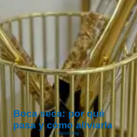
Boca seca: por qué
pasa y cómo aliviarla
Inicio
/
Blog